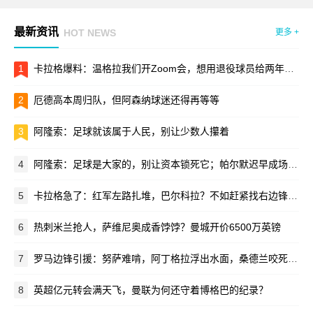
最新资讯
HOT NEWS
更多 +
1
卡拉格爆料：温格拉我们开Zoom会，想用退役球员给两年一届世界杯站台
2
厄德高本周归队，但阿森纳球迷还得再等等
3
阿隆索：足球就该属于人民，别让少数人攥着
4
阿隆索：足球是大家的，别让资本锁死它；帕尔默迟早成场上领袖
5
卡拉格急了：红军左路扎堆，巴尔科拉？不如赶紧找右边锋接班萨拉赫！
6
热刺米兰抢人，萨维尼奥成香饽饽？曼城开价6500万英镑
7
罗马边锋引援：努萨难啃，阿丁格拉浮出水面，桑德兰咬死3500万
8
英超亿元转会满天飞，曼联为何还守着博格巴的纪录？