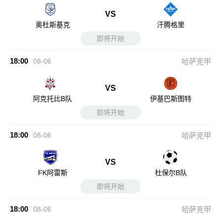
VS
奥杜斯基克
汗腾格里
即将开始
18:00
08-06
哈萨克甲
VS
阿克托比B队
伊基巴斯图特
即将开始
18:00
08-06
哈萨克甲
VS
FK阿雷斯
杜保尔B队
即将开始
18:00
08-06
哈萨克甲