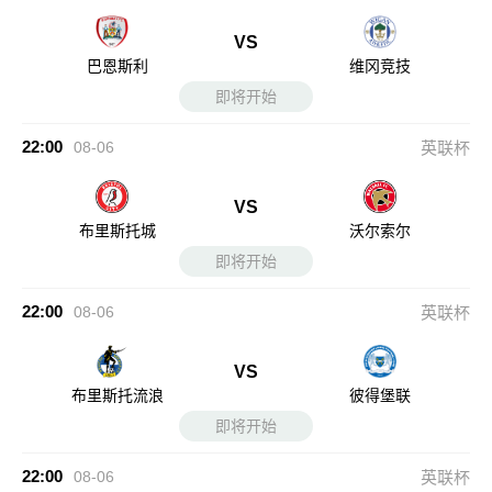
VS
巴恩斯利
维冈竞技
即将开始
22:00
08-06
英联杯
VS
布里斯托城
沃尔索尔
即将开始
22:00
08-06
英联杯
VS
布里斯托流浪
彼得堡联
即将开始
22:00
08-06
英联杯