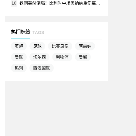
10
铁闸轰然倒塌！比利时中场奥纳纳重伤离场，红魔狂欢夜暗藏悲情
热门标签
TAGS
英超
足球
比赛录像
阿森纳
曼联
切尔西
利物浦
曼城
热刺
西汉姆联