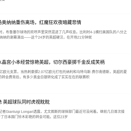
场奥纳纳重伤离场，红魔狂欢夜暗藏悲情
时，布鲁塞尔球场的欢呼声里突然混进了几声叹息。比利时4-1横扫美国队的八分之
纳纳的谢幕演出——这个24岁的英超硬汉，在开场21分钟就
水晶宫小本经营惊艳英超，切尔西豪掷千金反成笑柄
5亿欧元支票，当热刺豪掷2.07亿欧元打包托纳利和马特乌斯·费尔南德斯，英超的夏
的转会费背后，有多少真金白银转化成了实实在在的联赛积
 英超球队同时虎视眈眈
Gianluigi Longari透露，尤文图斯的球探部门最近可没闲着。继前几日首次接
听了日本国门铃木彩艳的转会可能。这位23岁