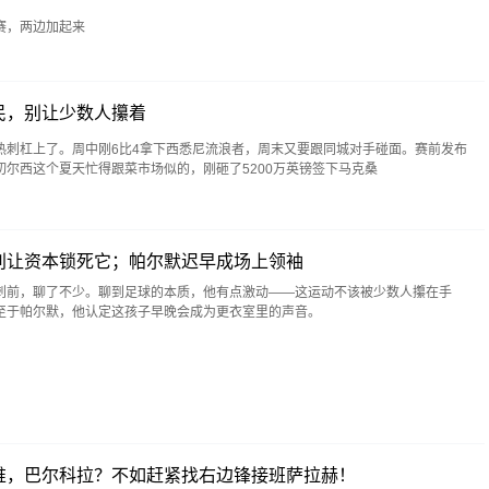
，两边加起来
民，别让少数人攥着
热刺杠上了。周中刚6比4拿下西悉尼流浪者，周末又要跟同城对手碰面。赛前发布
尔西这个夏天忙得跟菜市场似的，刚砸了5200万英镑签下马克桑
别让资本锁死它；帕尔默迟早成场上领袖
刺前，聊了不少。聊到足球的本质，他有点激动——这运动不该被少数人攥在手
至于帕尔默，他认定这孩子早晚会成为更衣室里的声音。
堆，巴尔科拉？不如赶紧找右边锋接班萨拉赫！