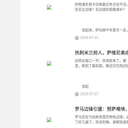
利物浦名宿卡拉格最近有点坐不住
还买左边锋？右边锋的窟窿谁补？
说起来，萨拉赫今年夏天一走，
2026-07-31
热刺米兰抢人，萨维尼奥成
这转会窗口一开，热闹就来了。据《太
里，跑到了最前面。跟这位巴西边
说起
2026-07-27
罗马边锋引援：努萨难啃，
罗马还在为加斯佩里尼物色边锋，
了好几遍了。但谈判嘛，谁都知道