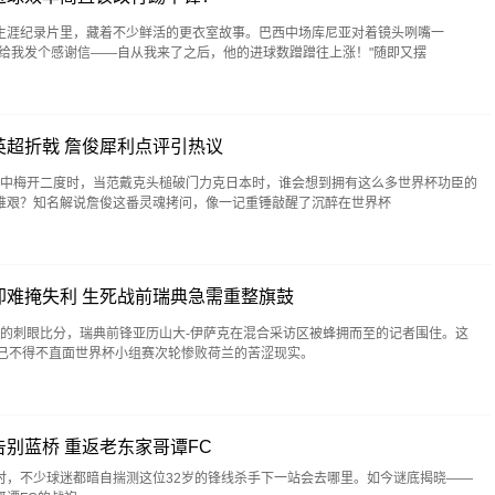
生涯纪录片里，藏着不少鲜活的更衣室故事。巴西中场库尼亚对着镜头咧嘴一
该给我发个感谢信——自从我来了之后，他的进球数蹭蹭往上涨！"随即又摆
英超折戟 詹俊犀利点评引热议
比赛中梅开二度时，当范戴克头槌破门力克日本时，谁会想到拥有这么多世界杯功臣的
维艰？知名解说詹俊这番灵魂拷问，像一记重锤敲醒了沉醉在世界杯
却难掩失利 生死战前瑞典急需重整旗鼓
1-5的刺眼比分，瑞典前锋亚历山大-伊萨克在混合采访区被蜂拥而至的记者围住。这
却已不得不直面世界杯小组赛次轮惨败荷兰的苦涩现实。
别蓝桥 重返老东家哥谭FC
时，不少球迷都暗自揣测这位32岁的锋线杀手下一站会去哪里。如今谜底揭晓——