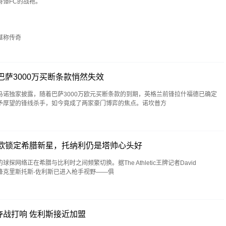
哥谭FC的战袍。
堪称传奇
巴萨3000万买断条款悄然失效
诺独家披露，随着巴萨3000万欧元买断条款的到期，英格兰前锋拉什福德已确定
予厚望的锋线杀手，如今竟成了两家豪门博弈的焦点。诺坎普方
万欧锁定希腊新星，托纳利仍是塔帅心头好
网络正在希腊与比利时之间频繁切换。据The Athletic王牌记者David
左边锋克里斯托斯-佐利斯已进入枪手视野——俱
战打响 佐利斯接近加盟