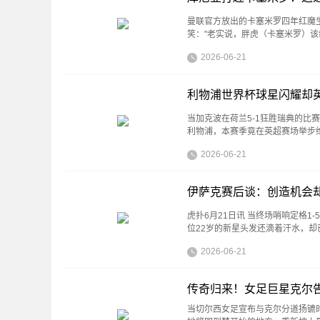
曼联官方放出的卡塞米罗四年红魔
笑："老实说，胖虎（卡塞米罗）
2026-06-21
利物浦世界杯球星闪耀却
当加克波在荷兰5-1狂胜瑞典的
利物浦，本赛季竟在英超赛场举步
2026-06-21
伊萨克赛后谈：创造机会
虎扑6月21日讯 当终场哨响定格
位22岁的新星头发还滴着汗水，
2026-06-21
传奇归来！女足巨星克尔告
当切尔西女足宣布与克尔分道扬镳