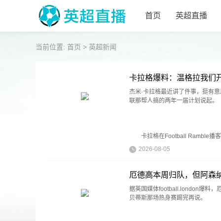
首页
英超直播
当前位置:
首页
>
英超新闻
卡拉格爆料：温格拉我们开
杰米·卡拉格最近讲了件事，挺有
联那帮人搞的两年一届计划说起。
卡拉格在Football Ramble
2026-08-05
厄德高本周归队，但阿森
据英国媒体football.lond
贝蒂斯那场热身赛踢完再说。