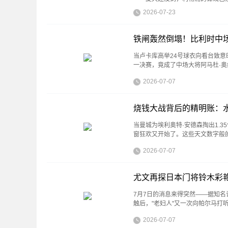
2026-07-23
铁闸轰然倒塌！比利时中
当卢卡库高举24号球衣向看台致意
一决赛，竟成了中场大将阿马杜·奥
2026-07-07
烧钱大战背后的精明账：
当曼城为埃利奥特·安德森掏出1.3
窗狂欢又开始了。这些天文数字般
2026-07-07
尤文再探日本门将铃木彩艳
7月7日的消息来得突然——据知名记者
触后，"老妇人"又一次向帕尔马打
2026-07-07