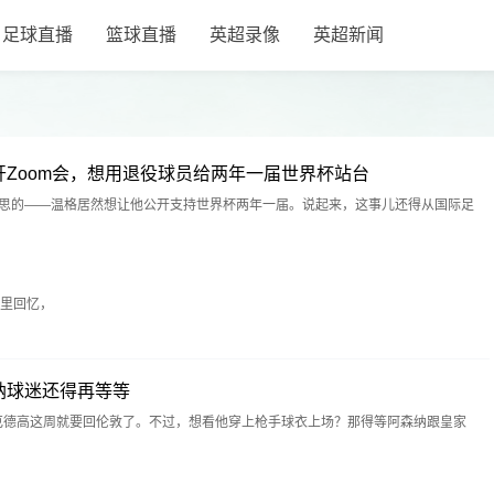
足球直播
篮球直播
英超录像
英超新闻
Zoom会，想用退役球员给两年一届世界杯站台
意思的——温格居然想让他公开支持世界杯两年一届。说起来，这事儿还得从国际足
播客里回忆，
纳球迷还得再等等
on爆料，厄德高这周就要回伦敦了。不过，想看他穿上枪手球衣上场？那得等阿森纳跟皇家