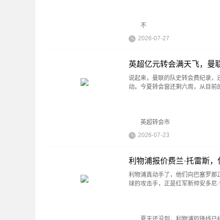
不
2026-07-27
英超亿元转会满天飞，曼
说起来，曼联的队史转会费纪录，还是
动。今夏转会窗还剩六周，从目前
英超转会市
2026-07-23
利物浦报价费兰·托雷斯
利物浦真动手了，他们向巴塞罗那
球的攻击手，正是红军新帅安多尼
夏天还没到，利物浦的锋线已