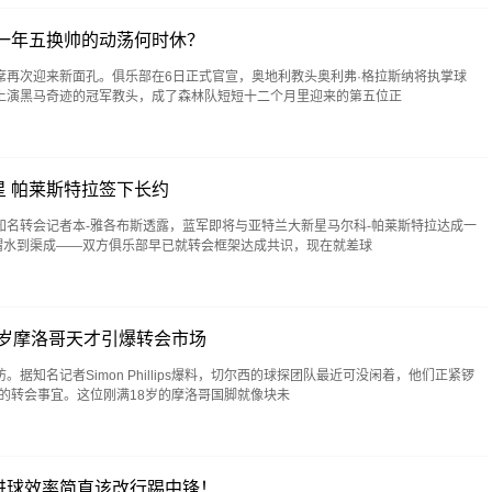
一年五换帅的动荡何时休？
席再次迎来新面孔。俱乐部在6日正式官宣，奥地利教头奥利弗·格拉斯纳将执掌球
上演黑马奇迹的冠军教头，成了森林队短短十二个月里迎来的第五位正
 帕莱斯特拉签下长约
知名转会记者本-雅各布斯透露，蓝军即将与亚特兰大新星马尔科-帕莱斯特拉达成一
可谓水到渠成——双方俱乐部早已就转会框架达成共识，现在就差球
8岁摩洛哥天才引爆转会市场
据知名记者Simon Phillips爆料，切尔西的球探团队最近可没闲着，他们正紧锣
的转会事宜。这位刚满18岁的摩洛哥国脚就像块未
进球效率简直该改行踢中锋！