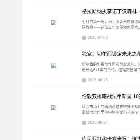
格拉斯纳执掌诺丁汉森林 
七月的第一周，诺丁汉森林的教练
队教鞭——这位去年刚带领水晶宫
2026-07-06
独家：切尔西锁定未来之星
切尔西的引援动作再次引发关注。
份长达6+1年的合约。这笔交易
2026-06-25
伦敦双雄暗战法甲新星 1
转会市场上的硝烟总是来得猝不及防。
密鼓地运作里尔中场阿尤布·布阿迪
2026-06-24
库尼亚打趣卡塞米罗：这