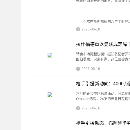
她将回到梦开始的地方，重新披上
克尔在斯坦福桥的六年半时光
2026-06-18
拉什福德重返曼联成定局 
转会市场再起波澜！据知名记者罗马
回归曼联。说来有趣，这位曾被寄
2026-06-16
枪手引援新动向：4000
六月的转会市场暗流涌动，阿森纳的球探
Ornstein透露，24岁的布鲁日
2026-06-16
枪手引援动态：布阿迪争夺