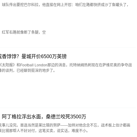
。球队传出要挖巴尔科拉，他直接在网上开怼：咱们左路都快挤成沙丁鱼罐头了，
红军右路就像断了条腿，空
香饽饽？曼城开价6500万英镑
阳报》和Football London那边的消息，托特纳姆热刺现在在萨维尼奥的争夺战
锋的谈判，已经聊到挺深的地步了。
阿丁格拉浮出水面，桑德兰咬死3500万
这事儿没完。首选当然是莱比锡的努萨——加帅对他念念不忘，战术板上估计都画
莱比锡那帮人不好对付，这笔买卖，说实话，难度不小。