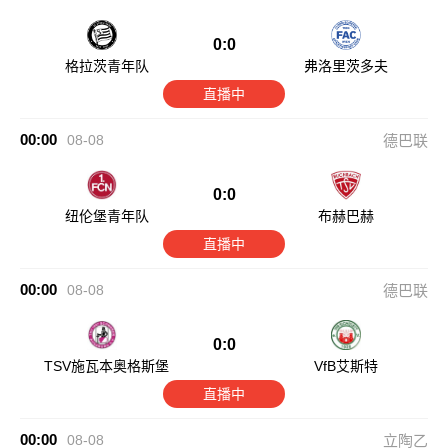
0:0
格拉茨青年队
弗洛里茨多夫
直播中
00:00
08-08
德巴联
0:0
纽伦堡青年队
布赫巴赫
直播中
00:00
08-08
德巴联
0:0
TSV施瓦本奥格斯堡
VfB艾斯特
直播中
00:00
08-08
立陶乙