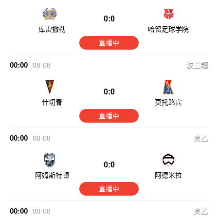
0:0
库雷撒勒
哈留足球学院
直播中
00:00
08-08
波兰超
0:0
什切青
莫托路宾
直播中
00:00
08-08
奥乙
0:0
阿姆斯特顿
阿德米拉
直播中
00:00
08-08
奥乙