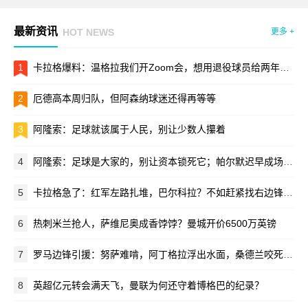
最新资讯
HOT NEWS
更多 +
1
卡拉格爆料：温格拉我们开Zoom会，想用退役球员给两年一届世界杯站台
2
厄德高本周归队，但阿森纳球迷还得再等等
3
阿隆索：足球就该属于人民，别让少数人攥着
4
阿隆索：足球是大家的，别让资本锁死它；帕尔默迟早成场上领袖
5
卡拉格急了：红军左路扎堆，巴尔科拉？不如赶紧找右边锋接班萨拉赫！
6
热刺米兰抢人，萨维尼奥成香饽饽？曼城开价6500万英镑
7
罗马边锋引援：努萨难啃，阿丁格拉浮出水面，桑德兰咬死3500万
8
英超亿元转会满天飞，曼联为何还守着博格巴的纪录？