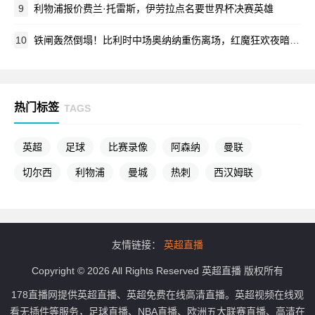
9
利物浦报价费兰·托雷斯，伊劳拉点名要世界杯决赛英雄
10
铁闸轰然倒塌！比利时中场奥纳纳重伤离场，红魔狂欢夜暗藏悲情
热门标签
TAGS
英超
足球
比赛录像
阿森纳
曼联
切尔西
利物浦
曼城
热刺
西汉姆联
友情链接：
英超直播
Copyright © 2026 All Rights Reserved 英超直播 版权所有
178直播网提供英超直播、英超免费在线高清直播。英超视频在线观
看无插件等服务，足球直播、NBA直播、欧洲五大联赛直播、高清在