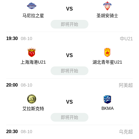
VS
马尼拉之星
圣胡安骑士
即将开始
19:30
08-10
中U21
VS
上海海港U21
湖北青年星U21
即将开始
20:00
08-10
阿美超
VS
BKMA
艾拉斯克特
即将开始
20:30
08-10
乌克超