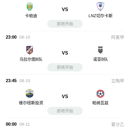
VS
卡帕迪
LNZ切尔卡斯
即将开始
23:00
08-10
阿美甲
VS
乌拉尔图B队
诺亚B队
即将开始
23:45
08-10
立陶甲
VS
维尔纽斯投资
帕纳瓦兹
即将开始
00:00
08-11
爱沙乙