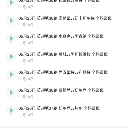
05月25日 英超第38轮 布莱顿vs曼联 全场录像
08月10日
05月25日 英超第38轮 富勒姆vs纽卡斯尔联 全场录像
08月10日
05月25日 英超第38轮 水晶宫vs阿森纳 全场录像
08月10日
05月25日 英超第38轮 曼城vs阿斯顿维拉 全场录像
08月10日
05月25日 英超第38轮 西汉姆联vs利兹联 全场录像
08月10日
05月25日 英超第38轮 桑德兰vs切尔西 全场录像
08月10日
05月20日 英超第37轮 切尔西vs热刺 全场录像
08月10日