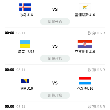
VS
冰岛U16
塞浦路斯U16
即将开始
00:00
08-11
欧锦U16 B
VS
乌克兰U16
克罗地亚U16
即将开始
00:00
08-11
欧锦U16 B
VS
波黑U16
卢森堡U16
即将开始
00:00
08-11
欧锦U16 B