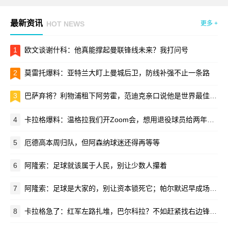
最新资讯
HOT NEWS
更多 +
1
欧文谈谢什科：他真能撑起曼联锋线未来？我打问号
2
莫雷托爆料：亚特兰大盯上曼城后卫，防线补强不止一条路
3
巴萨弃将？利物浦租下阿劳霍，范迪克亲口说他是世界最佳出球中卫
4
卡拉格爆料：温格拉我们开Zoom会，想用退役球员给两年一届世界杯站台
5
厄德高本周归队，但阿森纳球迷还得再等等
6
阿隆索：足球就该属于人民，别让少数人攥着
7
阿隆索：足球是大家的，别让资本锁死它；帕尔默迟早成场上领袖
8
卡拉格急了：红军左路扎堆，巴尔科拉？不如赶紧找右边锋接班萨拉赫！