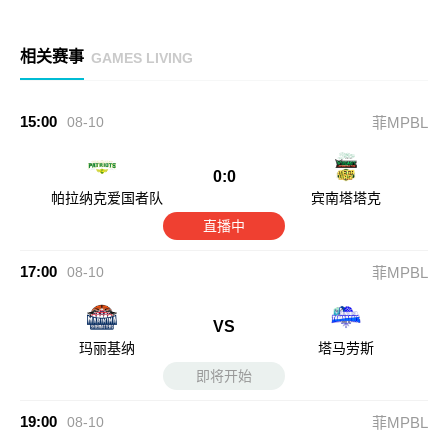
相关赛事
GAMES LIVING
15:00
08-10
菲MPBL
0:0
帕拉纳克爱国者队
宾南塔塔克
直播中
17:00
08-10
菲MPBL
VS
玛丽基纳
塔马劳斯
即将开始
19:00
08-10
菲MPBL