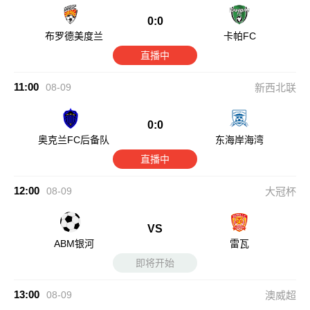
0:0
布罗德美度兰
卡帕FC
直播中
11:00
08-09
新西北联
0:0
奥克兰FC后备队
东海岸海湾
直播中
12:00
08-09
大冠杯
VS
ABM银河
雷瓦
即将开始
13:00
08-09
澳威超