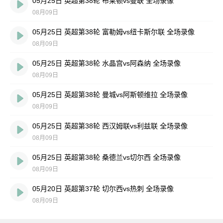
05月25日 英超第38轮 布莱顿vs曼联 全场录像
08月09日
05月25日 英超第38轮 富勒姆vs纽卡斯尔联 全场录像
08月09日
05月25日 英超第38轮 水晶宫vs阿森纳 全场录像
08月09日
05月25日 英超第38轮 曼城vs阿斯顿维拉 全场录像
08月09日
05月25日 英超第38轮 西汉姆联vs利兹联 全场录像
08月09日
05月25日 英超第38轮 桑德兰vs切尔西 全场录像
08月09日
05月20日 英超第37轮 切尔西vs热刺 全场录像
08月09日