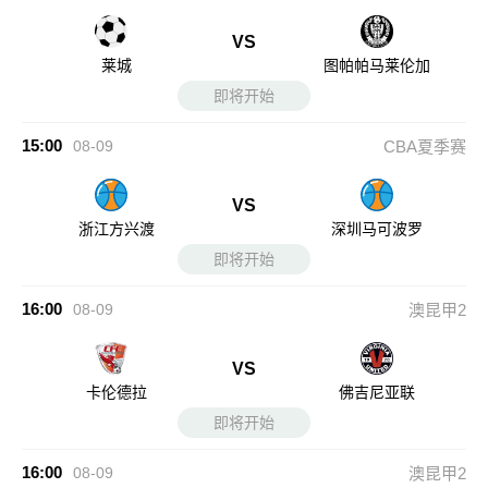
VS
莱城
图帕帕马莱伦加
即将开始
15:00
08-09
CBA夏季赛
VS
浙江方兴渡
深圳马可波罗
即将开始
16:00
08-09
澳昆甲2
VS
卡伦德拉
佛吉尼亚联
即将开始
16:00
08-09
澳昆甲2