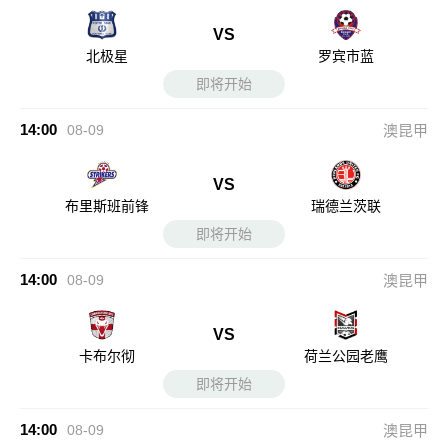
VS
北极星
罗宾市蓝
即将开始
14:00
08-09
澳昆甲
VS
布里斯班前锋
瑞德兰茨联
即将开始
14:00
08-09
澳昆甲
VS
卡布尔彻
荷兰公园老鹰
即将开始
14:00
08-09
澳昆甲