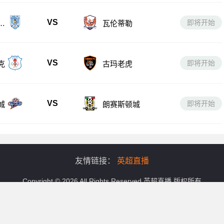
VS
即将开始
匹
瓦伦蒂勒
VS
即将开始
克
古玛老虎
VS
即将开始
城
朗赛斯顿城
友情链接：
英超直播
Copyright © 2026 All Rights Reserved 英超直播 版权所有
频在线观看无插件等服务，足球直播、NBA直播、欧洲五大联赛直播、高
有内容均来自互联网，我们自身不提供任何直播信号和视频内容如有侵犯