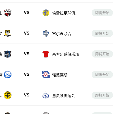
VS
即将开始
山
埃雷拉足球俱乐
部
VS
即将开始
C
塞尔温联合
VS
即将开始
者
西方足球俱乐部
VS
即将开始
湾
诺美德斯
VS
即将开始
备
惠灵顿奥运会