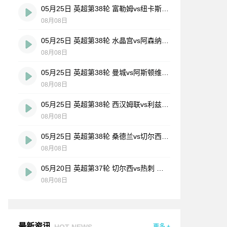
05月25日 英超第38轮 富勒姆vs纽卡斯尔联 全场录像
08月08日
05月25日 英超第38轮 水晶宫vs阿森纳 全场录像
08月08日
05月25日 英超第38轮 曼城vs阿斯顿维拉 全场录像
08月08日
05月25日 英超第38轮 西汉姆联vs利兹联 全场录像
08月08日
05月25日 英超第38轮 桑德兰vs切尔西 全场录像
08月08日
05月20日 英超第37轮 切尔西vs热刺 全场录像
08月08日
最新资讯
HOT NEWS
更多 +