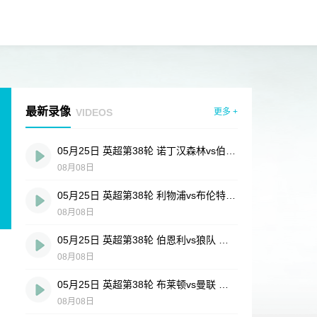
最新录像
VIDEOS
更多 +
05月25日 英超第38轮 诺丁汉森林vs伯恩茅斯 全场录像
08月08日
05月25日 英超第38轮 利物浦vs布伦特福德 全场录像
08月08日
05月25日 英超第38轮 伯恩利vs狼队 全场录像
08月08日
05月25日 英超第38轮 布莱顿vs曼联 全场录像
08月08日