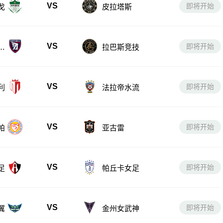
VS
即将开始
戈
皮拉塔斯
VS
即将开始
雷
拉巴斯竞技
VS
即将开始
利
法拉帝水流
VS
即将开始
帕
亚古雷
VS
即将开始
足
帕丘卡女足
VS
即将开始
翼
金州女武神