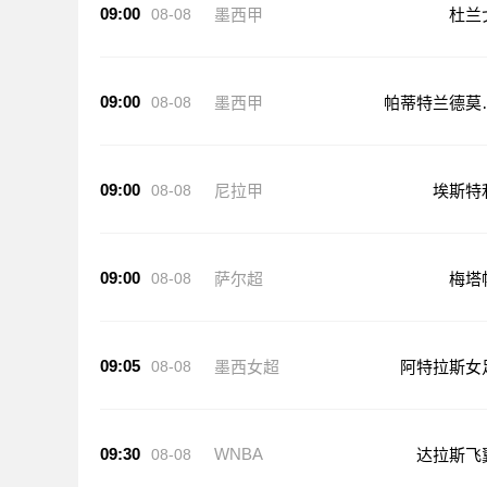
09:00
08-08
墨西甲
杜兰
09:00
08-08
墨西甲
帕蒂特兰德莫
洛斯
09:00
08-08
尼拉甲
埃斯特
09:00
08-08
萨尔超
梅塔
09:05
08-08
墨西女超
阿特拉斯女
09:30
WNBA
08-08
达拉斯飞