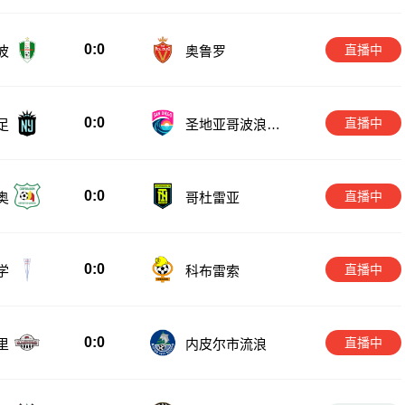
0:0
直播中
波
奥鲁罗
0:0
直播中
足
圣地亚哥波浪女
足
0:0
直播中
奥
哥杜雷亚
0:0
直播中
学
科布雷索
0:0
直播中
里
内皮尔市流浪