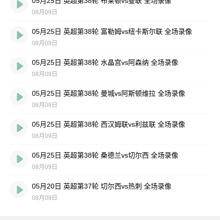
05月25日 英超第38轮 布莱顿vs曼联 全场录像
08月09日
05月25日 英超第38轮 富勒姆vs纽卡斯尔联 全场录像
08月09日
05月25日 英超第38轮 水晶宫vs阿森纳 全场录像
08月09日
05月25日 英超第38轮 曼城vs阿斯顿维拉 全场录像
08月09日
05月25日 英超第38轮 西汉姆联vs利兹联 全场录像
08月09日
05月25日 英超第38轮 桑德兰vs切尔西 全场录像
08月09日
05月20日 英超第37轮 切尔西vs热刺 全场录像
08月09日