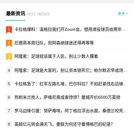
最新资讯
HOT NEWS
更多 +
1
卡拉格爆料：温格拉我们开Zoom会，想用退役球员给两年一届世界杯站台
2
厄德高本周归队，但阿森纳球迷还得再等等
3
阿隆索：足球就该属于人民，别让少数人攥着
4
阿隆索：足球是大家的，别让资本锁死它；帕尔默迟早成场上领袖
5
卡拉格急了：红军左路扎堆，巴尔科拉？不如赶紧找右边锋接班萨拉赫！
6
热刺米兰抢人，萨维尼奥成香饽饽？曼城开价6500万英镑
7
罗马边锋引援：努萨难啃，阿丁格拉浮出水面，桑德兰咬死3500万
8
英超亿元转会满天飞，曼联为何还守着博格巴的纪录？