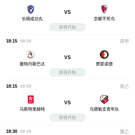
VS
长崎成功丸
京都不死鸟
即将开始
18:15
08-09
荷甲
VS
鹿特丹斯巴达
费耶诺德
即将开始
18:15
08-09
荷乙
VS
马斯特里赫特
乌德勒支青年队
即将开始
18:30
08-09
挪乙