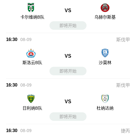
VS
卡尔维纳B队
乌赫尔斯基
即将开始
16:30
08-09
斯伐甲
VS
斯洛云B队
沙莫林
即将开始
16:30
08-09
斯伐甲
VS
日利纳B队
杜纳达纳
即将开始
16:30
08-09
捷丙