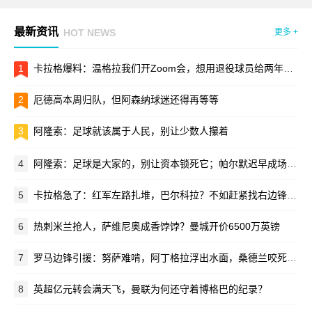
最新资讯
HOT NEWS
更多 +
1
卡拉格爆料：温格拉我们开Zoom会，想用退役球员给两年一届世界杯站台
2
厄德高本周归队，但阿森纳球迷还得再等等
3
阿隆索：足球就该属于人民，别让少数人攥着
4
阿隆索：足球是大家的，别让资本锁死它；帕尔默迟早成场上领袖
5
卡拉格急了：红军左路扎堆，巴尔科拉？不如赶紧找右边锋接班萨拉赫！
6
热刺米兰抢人，萨维尼奥成香饽饽？曼城开价6500万英镑
7
罗马边锋引援：努萨难啃，阿丁格拉浮出水面，桑德兰咬死3500万
8
英超亿元转会满天飞，曼联为何还守着博格巴的纪录？