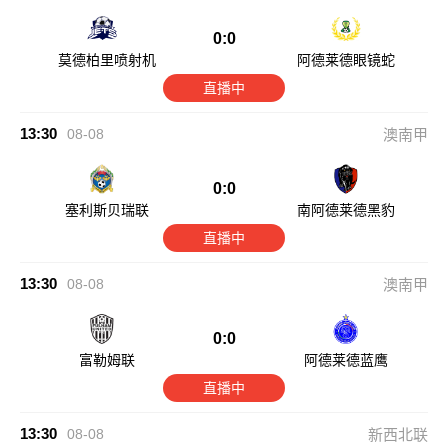
0:0
莫德柏里喷射机
阿德莱德眼镜蛇
直播中
13:30
08-08
澳南甲
0:0
塞利斯贝瑞联
南阿德莱德黑豹
直播中
13:30
08-08
澳南甲
0:0
富勒姆联
阿德莱德蓝鹰
直播中
13:30
08-08
新西北联