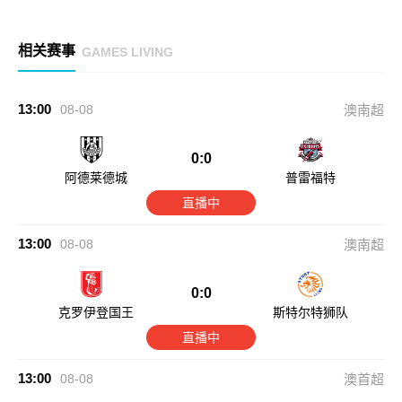
相关赛事
GAMES LIVING
13:00
08-08
澳南超
0:0
阿德莱德城
普雷福特
直播中
13:00
08-08
澳南超
0:0
克罗伊登国王
斯特尔特狮队
直播中
13:00
08-08
澳首超