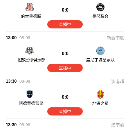
0:0
伯肯黑德联
曼努联合
直播中
13:00
08-08
新西南联
0:0
北部足球俱乐部
度尼丁城皇家队
直播中
13:30
08-08
澳南超
0:0
阿德莱德彗星
地铁之星
直播中
13:30
08-08
澳南超