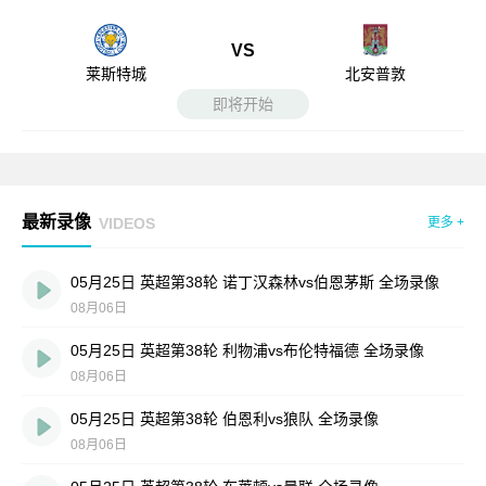
VS
莱斯特城
北安普敦
即将开始
最新录像
VIDEOS
更多 +
05月25日 英超第38轮 诺丁汉森林vs伯恩茅斯 全场录像
08月06日
05月25日 英超第38轮 利物浦vs布伦特福德 全场录像
08月06日
05月25日 英超第38轮 伯恩利vs狼队 全场录像
08月06日