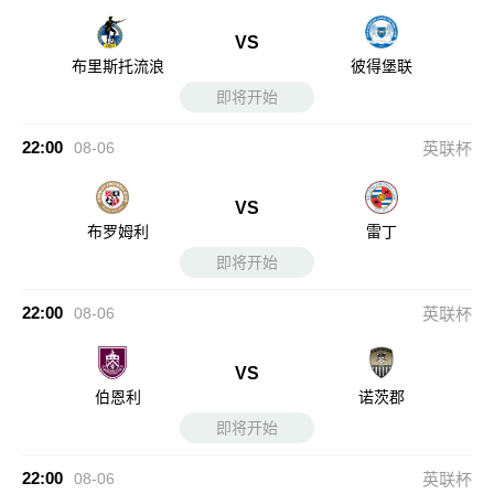
VS
布里斯托流浪
彼得堡联
即将开始
22:00
08-06
英联杯
VS
布罗姆利
雷丁
即将开始
22:00
08-06
英联杯
VS
伯恩利
诺茨郡
即将开始
22:00
08-06
英联杯