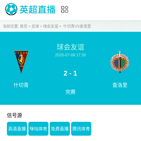
当前位置:
首页
>
足球
>
球会友谊
>
什切青VS查洛里
球会友谊
2026-07-08 17:30
2 - 1
什切青
查洛里
完赛
信号源
高清直播
咪咕体育
免费直播
腾讯体育