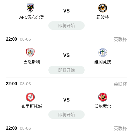
VS
AFC温布尔登
纽波特
即将开始
22:00
08-06
英联杯
VS
巴恩斯利
维冈竞技
即将开始
22:00
08-06
英联杯
VS
布里斯托城
沃尔索尔
即将开始
22:00
08-06
英联杯