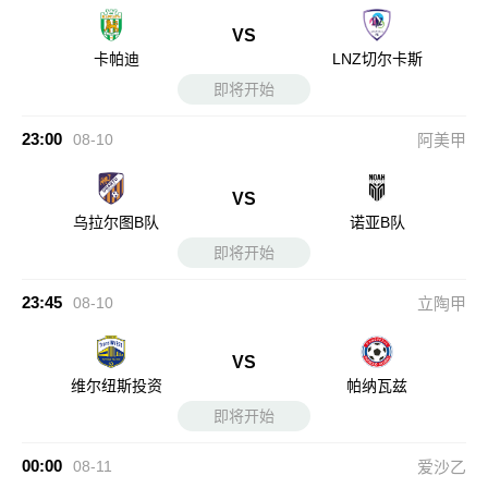
VS
卡帕迪
LNZ切尔卡斯
即将开始
23:00
08-10
阿美甲
VS
乌拉尔图B队
诺亚B队
即将开始
23:45
08-10
立陶甲
VS
维尔纽斯投资
帕纳瓦兹
即将开始
00:00
08-11
爱沙乙