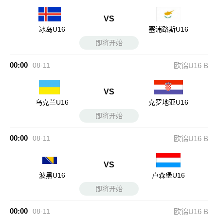
VS
冰岛U16
塞浦路斯U16
即将开始
00:00
08-11
欧锦U16 B
VS
乌克兰U16
克罗地亚U16
即将开始
00:00
08-11
欧锦U16 B
VS
波黑U16
卢森堡U16
即将开始
00:00
08-11
欧锦U16 B