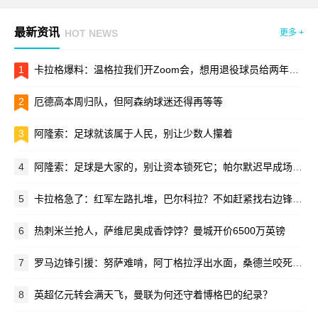
最新资讯
HOT NEWS
更多 +
1
卡拉格爆料：温格拉我们开Zoom会，想用退役球员给两年一届世界杯站台
2
厄德高本周归队，但阿森纳球迷还得再等等
3
阿隆索：足球就该属于人民，别让少数人攥着
4
阿隆索：足球是大家的，别让资本锁死它；帕尔默迟早成场上领袖
5
卡拉格急了：红军左路扎堆，巴尔科拉？不如赶紧找右边锋接班萨拉赫！
6
热刺米兰抢人，萨维尼奥成香饽饽？曼城开价6500万英镑
7
罗马边锋引援：努萨难啃，阿丁格拉浮出水面，桑德兰咬死3500万
8
英超亿元转会满天飞，曼联为何还守着博格巴的纪录？