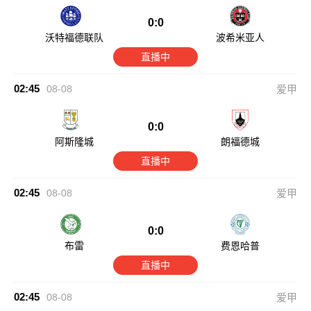
0:0
沃特福德联队
波希米亚人
直播中
02:45
08-08
爱甲
0:0
阿斯隆城
朗福德城
直播中
02:45
08-08
爱甲
0:0
布雷
费恩哈普
直播中
02:45
08-08
爱甲