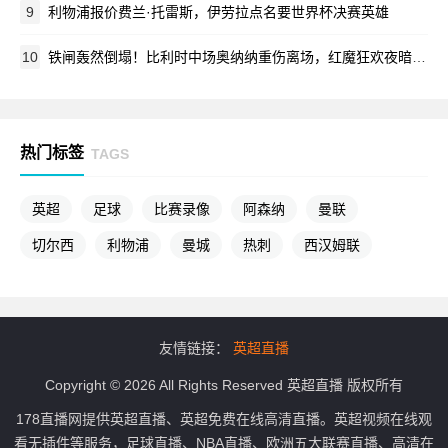
9
利物浦报价费兰·托雷斯，伊劳拉点名要世界杯决赛英雄
10
铁闸轰然倒塌！比利时中场奥纳纳重伤离场，红魔狂欢夜暗藏悲情
热门标签
TAGS
英超
足球
比赛录像
阿森纳
曼联
切尔西
利物浦
曼城
热刺
西汉姆联
友情链接：
英超直播
Copyright © 2026 All Rights Reserved 英超直播 版权所有
178直播网提供英超直播、英超免费在线高清直播。英超视频在线观
看无插件等服务，足球直播、NBA直播、欧洲五大联赛直播、高清在