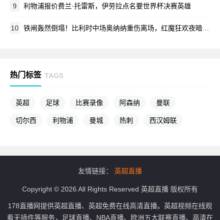
9
利物浦报价费兰·托雷斯，伊劳拉点名要世界杯决赛英雄
10
铁闸轰然倒塌！比利时中场奥纳纳重伤离场，红魔狂欢夜暗藏悲情
热门标签
TAGS
英超
足球
比赛录像
阿森纳
曼联
切尔西
利物浦
曼城
热刺
西汉姆联
友情链接：
英超直播
Copyright © 2026 All Rights Reserved 英超直播 版权所有
178直播网提供英超直播、英超免费在线高清直播。英超视频在线观
看无插件等服务，足球直播、NBA直播、欧洲五大联赛直播、高清在