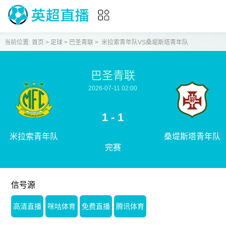
当前位置:
首页
>
足球
>
巴圣青联
>
米拉索青年队VS桑堤斯塔青年队
巴圣青联
2026-07-11 02:00
1 - 1
米拉索青年队
桑堤斯塔青年队
完赛
信号源
高清直播
咪咕体育
免费直播
腾讯体育