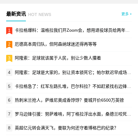
最新资讯
HOT NEWS
更多 +
1
卡拉格爆料：温格拉我们开Zoom会，想用退役球员给两年一届世界杯站台
2
厄德高本周归队，但阿森纳球迷还得再等等
3
阿隆索：足球就该属于人民，别让少数人攥着
4
阿隆索：足球是大家的，别让资本锁死它；帕尔默迟早成场上领袖
5
卡拉格急了：红军左路扎堆，巴尔科拉？不如赶紧找右边锋接班萨拉赫！
6
热刺米兰抢人，萨维尼奥成香饽饽？曼城开价6500万英镑
7
罗马边锋引援：努萨难啃，阿丁格拉浮出水面，桑德兰咬死3500万
8
英超亿元转会满天飞，曼联为何还守着博格巴的纪录？