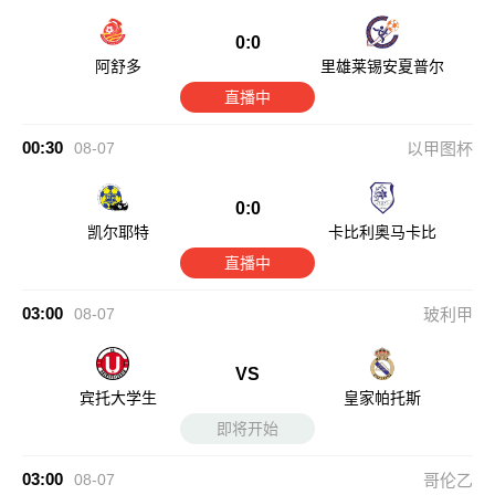
0:0
阿舒多
里雄莱锡安夏普尔
直播中
00:30
08-07
以甲图杯
0:0
凯尔耶特
卡比利奥马卡比
直播中
03:00
08-07
玻利甲
VS
宾托大学生
皇家帕托斯
即将开始
03:00
08-07
哥伦乙