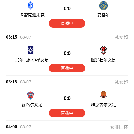
0:0
IR雷克雅未克
艾格尔
直播中
03:15
08-07
冰女超
0:0
加尔扎拜尔星女足
图罗杜尔女足
直播中
03:15
08-07
冰女超
0:0
瓦路尔女足
维京古尔女足
直播中
04:00
08-07
女非国杯