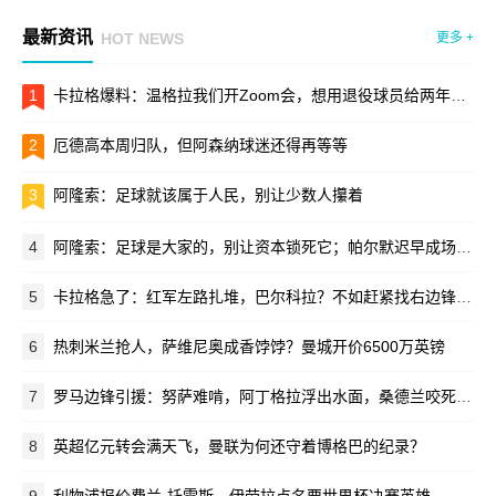
最新资讯
HOT NEWS
更多 +
1
卡拉格爆料：温格拉我们开Zoom会，想用退役球员给两年一届世界杯站台
2
厄德高本周归队，但阿森纳球迷还得再等等
3
阿隆索：足球就该属于人民，别让少数人攥着
4
阿隆索：足球是大家的，别让资本锁死它；帕尔默迟早成场上领袖
5
卡拉格急了：红军左路扎堆，巴尔科拉？不如赶紧找右边锋接班萨拉赫！
6
热刺米兰抢人，萨维尼奥成香饽饽？曼城开价6500万英镑
7
罗马边锋引援：努萨难啃，阿丁格拉浮出水面，桑德兰咬死3500万
8
英超亿元转会满天飞，曼联为何还守着博格巴的纪录？