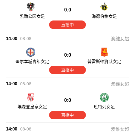
0:0
凯勒公园女足
海德伯格女足
直播中
14:00
08-08
澳维女超
0:0
墨尔本城青年女足
普雷斯顿狮队女足
直播中
14:00
08-08
澳维女超
0:0
埃森登皇家女足
班特列女足
直播中
14:00
08-08
澳维女超