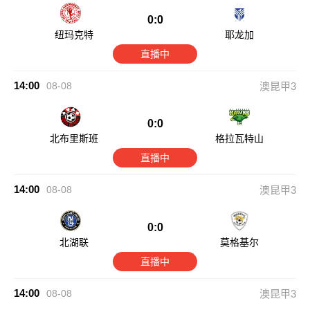
0:0
纽玛克特
耶龙加
直播中
14:00
08-08
澳昆甲3
0:0
北布里斯班
格拉瓦特山
直播中
14:00
08-08
澳昆甲3
0:0
北湖联
莫格基尔
直播中
14:00
08-08
澳昆甲3