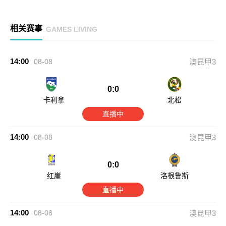
相关赛事
GAMES LIVING
14:00
08-08
澳昆甲3
0:0
卡利拿
北松
直播中
14:00
08-08
澳昆甲3
0:0
红崖
洛根鲁斯
直播中
14:00
08-08
澳昆甲3