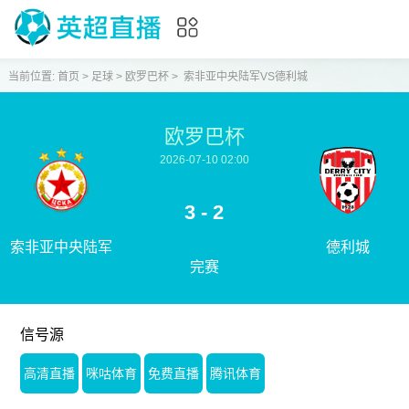
当前位置:
首页
>
足球
>
欧罗巴杯
>
索非亚中央陆军VS德利城
欧罗巴杯
2026-07-10 02:00
3 - 2
索非亚中央陆军
德利城
完赛
信号源
高清直播
咪咕体育
免费直播
腾讯体育