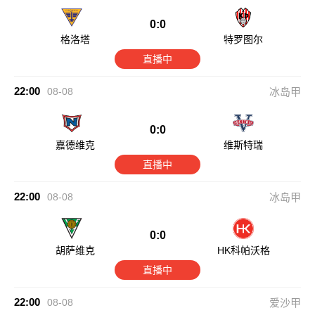
0:0
格洛塔
特罗图尔
直播中
22:00
08-08
冰岛甲
0:0
嘉德维克
维斯特瑞
直播中
22:00
08-08
冰岛甲
0:0
胡萨维克
HK科帕沃格
直播中
22:00
08-08
爱沙甲