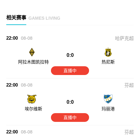
相关赛事
GAMES LIVING
22:00
08-08
哈萨克超
0:0
阿拉木图凯拉特
热尼斯
直播中
22:00
08-08
芬超
0:0
埃尔维斯
玛丽港
直播中
22:00
08-08
芬超