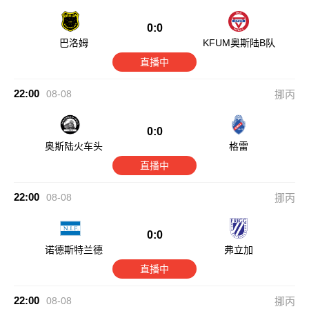
0:0
巴洛姆
KFUM奥斯陆B队
直播中
22:00
08-08
挪丙
0:0
奥斯陆火车头
格雷
直播中
22:00
08-08
挪丙
0:0
诺德斯特兰德
弗立加
直播中
22:00
08-08
挪丙