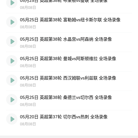
05月25日 英超第38轮 布莱顿vs曼联 全场录像
08月08日
05月25日 英超第38轮 富勒姆vs纽卡斯尔联 全场录像
08月08日
05月25日 英超第38轮 水晶宫vs阿森纳 全场录像
08月08日
05月25日 英超第38轮 曼城vs阿斯顿维拉 全场录像
08月08日
05月25日 英超第38轮 西汉姆联vs利兹联 全场录像
08月08日
05月25日 英超第38轮 桑德兰vs切尔西 全场录像
08月08日
05月20日 英超第37轮 切尔西vs热刺 全场录像
08月08日