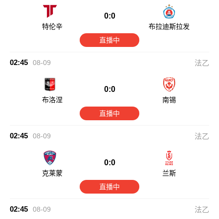
0:0
特伦辛
布拉迪斯拉发
直播中
02:45
08-09
法乙
0:0
布洛涅
南锡
直播中
02:45
08-09
法乙
0:0
克莱蒙
兰斯
直播中
02:45
08-09
法乙