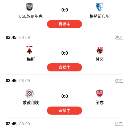
0:0
USL敦刻尔克
格勒诺布尔
直播中
02:45
08-09
法乙
0:0
梅斯
甘冈
直播中
02:45
08-09
法乙
0:0
蒙彼利埃
第戎
直播中
02:45
08-09
法乙