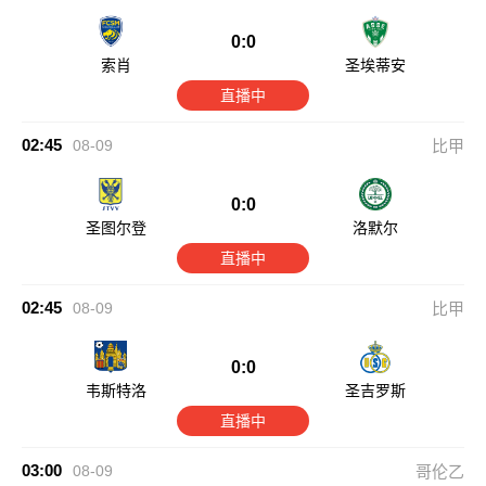
0:0
索肖
圣埃蒂安
直播中
02:45
08-09
比甲
0:0
圣图尔登
洛默尔
直播中
02:45
08-09
比甲
0:0
韦斯特洛
圣吉罗斯
直播中
03:00
08-09
哥伦乙