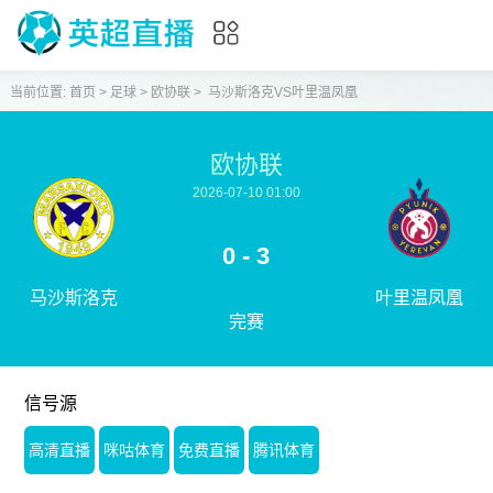
当前位置:
首页
>
足球
>
欧协联
>
马沙斯洛克VS叶里温凤凰
欧协联
2026-07-10 01:00
0 - 3
马沙斯洛克
叶里温凤凰
完赛
信号源
高清直播
咪咕体育
免费直播
腾讯体育