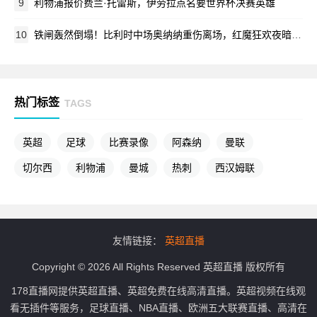
9
利物浦报价费兰·托雷斯，伊劳拉点名要世界杯决赛英雄
10
铁闸轰然倒塌！比利时中场奥纳纳重伤离场，红魔狂欢夜暗藏悲情
热门标签
TAGS
英超
足球
比赛录像
阿森纳
曼联
切尔西
利物浦
曼城
热刺
西汉姆联
友情链接：
英超直播
Copyright © 2026 All Rights Reserved 英超直播 版权所有
178直播网提供英超直播、英超免费在线高清直播。英超视频在线观
看无插件等服务，足球直播、NBA直播、欧洲五大联赛直播、高清在