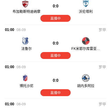
0:0
布加勒斯特迪纳摩
沃伦塔利
直播中
01:00
08-09
罗甲
0:0
法鲁尔
FK米耶尔库雷亚丘
克
直播中
01:00
08-09
罗甲
0:0
博托沙尼
胡内多阿拉
直播中
01:00
08-09
罗甲