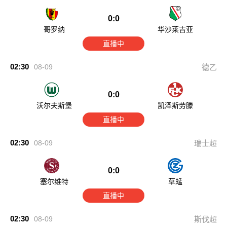
0:0
哥罗纳
华沙莱吉亚
直播中
02:30
08-09
德乙
0:0
沃尔夫斯堡
凯泽斯劳滕
直播中
02:30
08-09
瑞士超
0:0
塞尔维特
草蜢
直播中
02:30
08-09
斯伐超