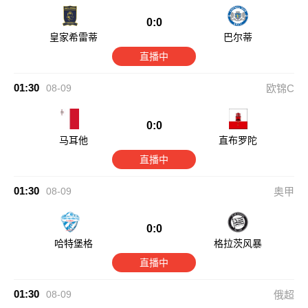
0:0
皇家希雷蒂
巴尔蒂
直播中
01:30
08-09
欧锦C
0:0
马耳他
直布罗陀
直播中
01:30
08-09
奥甲
0:0
哈特堡格
格拉茨风暴
直播中
01:30
08-09
俄超