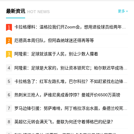
最新资讯
HOT NEWS
更多 +
1
卡拉格爆料：温格拉我们开Zoom会，想用退役球员给两年一届世界杯站台
2
厄德高本周归队，但阿森纳球迷还得再等等
3
阿隆索：足球就该属于人民，别让少数人攥着
4
阿隆索：足球是大家的，别让资本锁死它；帕尔默迟早成场上领袖
5
卡拉格急了：红军左路扎堆，巴尔科拉？不如赶紧找右边锋接班萨拉赫！
6
热刺米兰抢人，萨维尼奥成香饽饽？曼城开价6500万英镑
7
罗马边锋引援：努萨难啃，阿丁格拉浮出水面，桑德兰咬死3500万
8
英超亿元转会满天飞，曼联为何还守着博格巴的纪录？