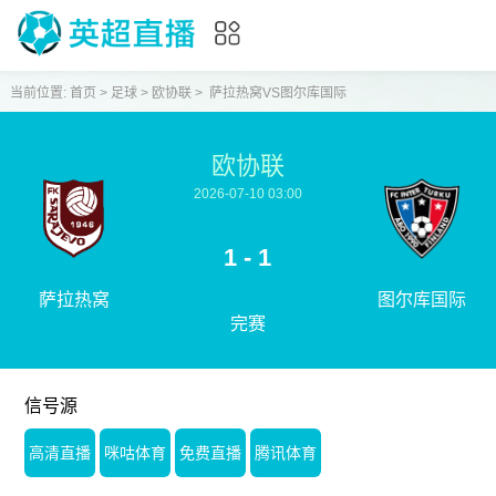
当前位置:
首页
>
足球
>
欧协联
>
萨拉热窝VS图尔库国际
欧协联
2026-07-10 03:00
1 - 1
萨拉热窝
图尔库国际
完赛
信号源
高清直播
咪咕体育
免费直播
腾讯体育