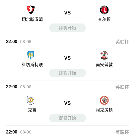
VS
切尔滕汉姆
查尔顿
即将开始
22:00
08-06
英联杯
VS
科切斯特联
南安普敦
即将开始
22:00
08-06
英联杯
VS
克鲁
阿克灵顿
即将开始
22:00
08-06
英联杯