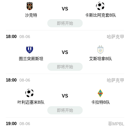
VS
沙克特
卡斯比阿克套B队
即将开始
18:00
08-06
哈萨克甲
VS
图兰突厥斯坦
艾斯坦拿B队
即将开始
18:00
08-06
哈萨克甲
VS
叶利迈塞米B队
卡拉特B队
即将开始
19:00
08-06
菲MPBL