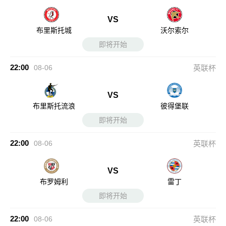
VS
布里斯托城
沃尔索尔
即将开始
22:00
08-06
英联杯
VS
布里斯托流浪
彼得堡联
即将开始
22:00
08-06
英联杯
VS
布罗姆利
雷丁
即将开始
22:00
08-06
英联杯