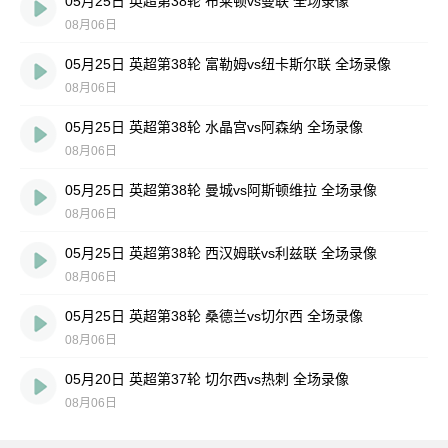
05月25日 英超第38轮 布莱顿vs曼联 全场录像
08月06日
05月25日 英超第38轮 富勒姆vs纽卡斯尔联 全场录像
08月06日
05月25日 英超第38轮 水晶宫vs阿森纳 全场录像
08月06日
05月25日 英超第38轮 曼城vs阿斯顿维拉 全场录像
08月06日
05月25日 英超第38轮 西汉姆联vs利兹联 全场录像
08月06日
05月25日 英超第38轮 桑德兰vs切尔西 全场录像
08月06日
05月20日 英超第37轮 切尔西vs热刺 全场录像
08月06日