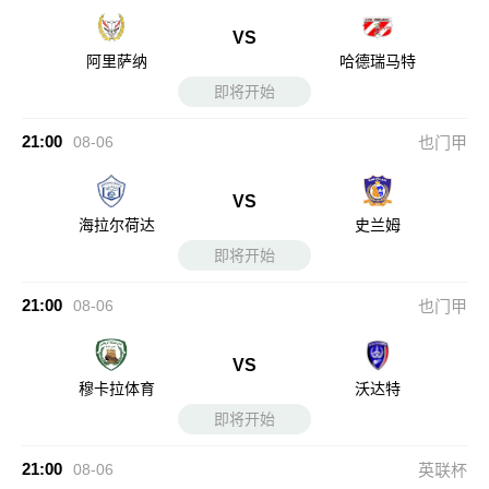
VS
阿里萨纳
哈德瑞马特
即将开始
21:00
08-06
也门甲
VS
海拉尔荷达
史兰姆
即将开始
21:00
08-06
也门甲
VS
穆卡拉体育
沃达特
即将开始
21:00
08-06
英联杯