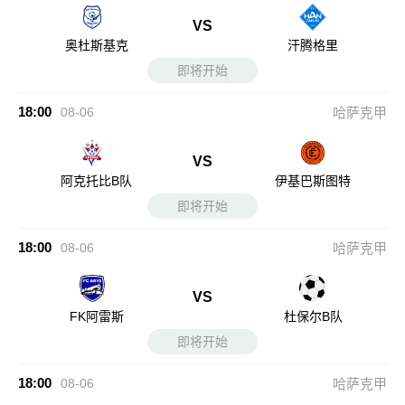
VS
奥杜斯基克
汗腾格里
即将开始
18:00
08-06
哈萨克甲
VS
阿克托比B队
伊基巴斯图特
即将开始
18:00
08-06
哈萨克甲
VS
FK阿雷斯
杜保尔B队
即将开始
18:00
08-06
哈萨克甲