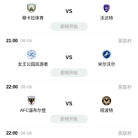
VS
穆卡拉体育
沃达特
即将开始
21:00
08-06
英联杯
VS
女王公园巡游者
米尔沃尔
即将开始
22:00
08-06
英联杯
VS
AFC温布尔登
纽波特
即将开始
22:00
08-06
英联杯