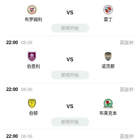
VS
布罗姆利
雷丁
即将开始
22:00
08-06
英联杯
VS
伯恩利
诺茨郡
即将开始
22:00
08-06
英联杯
VS
伯顿
布莱克本
即将开始
22:00
08-06
英联杯