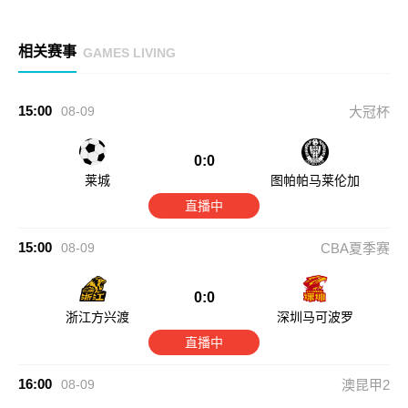
相关赛事
GAMES LIVING
15:00
08-09
大冠杯
0:0
莱城
图帕帕马莱伦加
直播中
15:00
08-09
CBA夏季赛
0:0
浙江方兴渡
深圳马可波罗
直播中
16:00
08-09
澳昆甲2