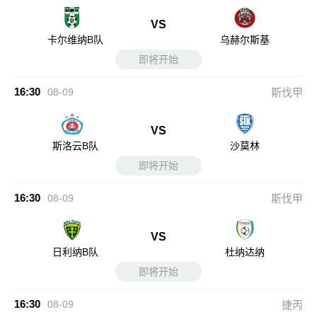
VS
卡尔维纳B队
乌赫尔斯基
即将开始
16:30
08-09
斯伐甲
VS
斯洛云B队
沙莫林
即将开始
16:30
08-09
斯伐甲
VS
日利纳B队
杜纳达纳
即将开始
16:30
08-09
捷丙