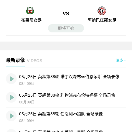
VS
布莱尼女足
阿纳巴庄那女足
即将开始
最新录像
VIDEOS
更多 +
05月25日 英超第38轮 诺丁汉森林vs伯恩茅斯 全场录像
08月09日
05月25日 英超第38轮 利物浦vs布伦特福德 全场录像
08月09日
05月25日 英超第38轮 伯恩利vs狼队 全场录像
08月09日