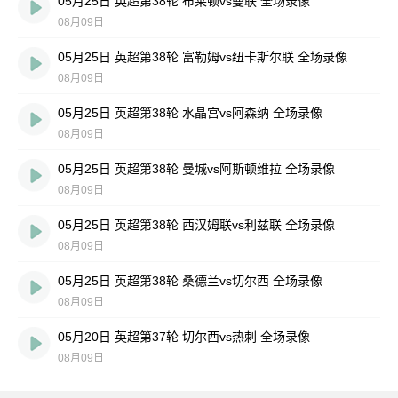
05月25日 英超第38轮 布莱顿vs曼联 全场录像
08月09日
05月25日 英超第38轮 富勒姆vs纽卡斯尔联 全场录像
08月09日
05月25日 英超第38轮 水晶宫vs阿森纳 全场录像
08月09日
05月25日 英超第38轮 曼城vs阿斯顿维拉 全场录像
08月09日
05月25日 英超第38轮 西汉姆联vs利兹联 全场录像
08月09日
05月25日 英超第38轮 桑德兰vs切尔西 全场录像
08月09日
05月20日 英超第37轮 切尔西vs热刺 全场录像
08月09日