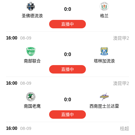
0:0
圣佛德流浪
格兰
直播中
16:00
08-09
澳昆甲2
0:0
南部联合
塔林加流浪
直播中
16:00
08-09
澳昆甲2
0:0
南国老鹰
西南昆士兰达雷
直播中
16:00
08-09
桂超