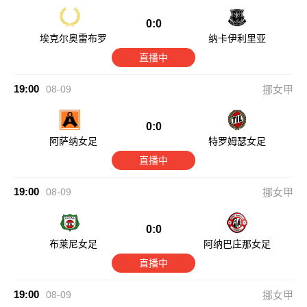
0:0
埃克尔奥雷布罗
纳卡伊利里亚
直播中
19:00
08-09
挪女甲
0:0
阿萨纳女足
特罗姆瑟女足
直播中
19:00
08-09
挪女甲
0:0
布莱尼女足
阿纳巴庄那女足
直播中
19:00
08-09
挪女甲