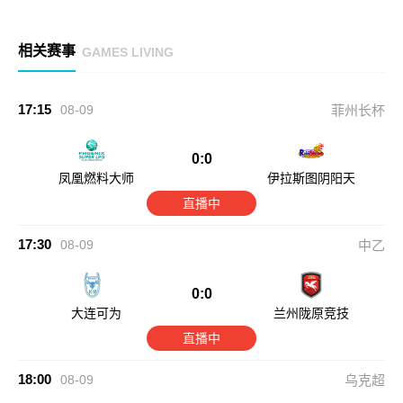
相关赛事
GAMES LIVING
17:15
08-09
菲州长杯
0:0
凤凰燃料大师
伊拉斯图阴阳天
直播中
17:30
08-09
中乙
0:0
大连可为
兰州陇原竞技
直播中
18:00
08-09
乌克超