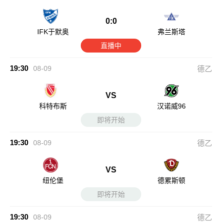
0:0
IFK于默奥
弗兰斯塔
直播中
19:30
08-09
德乙
VS
科特布斯
汉诺威96
即将开始
19:30
08-09
德乙
VS
纽伦堡
德累斯顿
即将开始
19:30
08-09
德乙