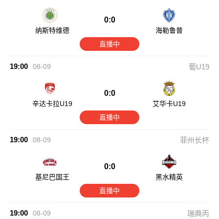
0:0
纳斯特维德
海勒鲁普
直播中
19:00
08-09
葡U19
0:0
辛达卡拉U19
艾华卡U19
直播中
19:00
08-09
菲州长杯
0:0
基尼巴国王
黑水精英
直播中
19:00
08-09
瑞典丙