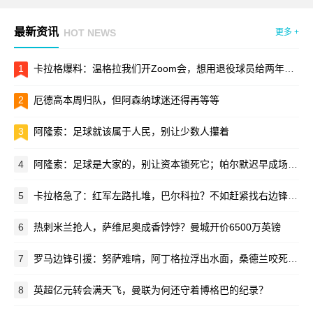
最新资讯
HOT NEWS
更多 +
1
卡拉格爆料：温格拉我们开Zoom会，想用退役球员给两年一届世界杯站台
2
厄德高本周归队，但阿森纳球迷还得再等等
3
阿隆索：足球就该属于人民，别让少数人攥着
4
阿隆索：足球是大家的，别让资本锁死它；帕尔默迟早成场上领袖
5
卡拉格急了：红军左路扎堆，巴尔科拉？不如赶紧找右边锋接班萨拉赫！
6
热刺米兰抢人，萨维尼奥成香饽饽？曼城开价6500万英镑
7
罗马边锋引援：努萨难啃，阿丁格拉浮出水面，桑德兰咬死3500万
8
英超亿元转会满天飞，曼联为何还守着博格巴的纪录？