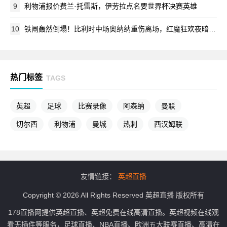
9
利物浦报价费兰·托雷斯，伊劳拉点名要世界杯决赛英雄
10
铁闸轰然倒塌！比利时中场奥纳纳重伤离场，红魔狂欢夜暗藏悲情
热门标签
TAGS
英超
足球
比赛录像
阿森纳
曼联
切尔西
利物浦
曼城
热刺
西汉姆联
友情链接：
英超直播
Copyright © 2026 All Rights Reserved 英超直播 版权所有
178直播网提供英超直播、英超免费在线高清直播。英超视频在线观
看无插件等服务，足球直播、NBA直播、欧洲五大联赛直播、高清在