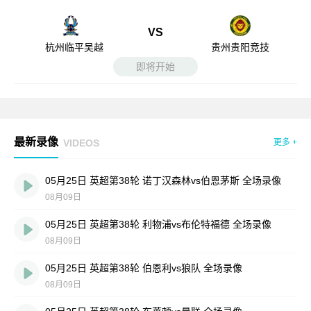
VS
杭州临平吴越
贵州贵阳竞技
即将开始
最新录像
VIDEOS
更多 +
05月25日 英超第38轮 诺丁汉森林vs伯恩茅斯 全场录像
08月09日
05月25日 英超第38轮 利物浦vs布伦特福德 全场录像
08月09日
05月25日 英超第38轮 伯恩利vs狼队 全场录像
08月09日