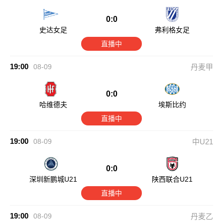
0:0
史达女足
弗利格女足
直播中
19:00
08-09
丹麦甲
0:0
哈维德夫
埃斯比约
直播中
19:00
08-09
中U21
0:0
深圳新鹏城U21
陕西联合U21
直播中
19:00
08-09
丹麦乙