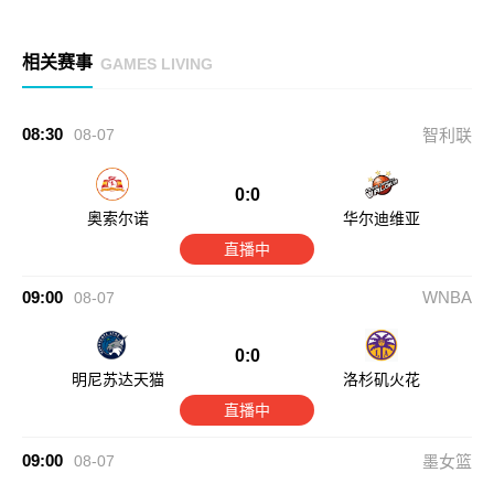
相关赛事
GAMES LIVING
08:30
08-07
智利联
0:0
奥索尔诺
华尔迪维亚
直播中
09:00
WNBA
08-07
0:0
明尼苏达天猫
洛杉矶火花
直播中
09:00
08-07
墨女篮