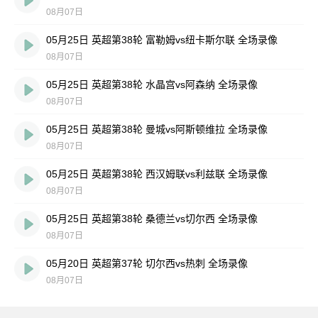
08月07日
05月25日 英超第38轮 富勒姆vs纽卡斯尔联 全场录像
08月07日
05月25日 英超第38轮 水晶宫vs阿森纳 全场录像
08月07日
05月25日 英超第38轮 曼城vs阿斯顿维拉 全场录像
08月07日
05月25日 英超第38轮 西汉姆联vs利兹联 全场录像
08月07日
05月25日 英超第38轮 桑德兰vs切尔西 全场录像
08月07日
05月20日 英超第37轮 切尔西vs热刺 全场录像
08月07日