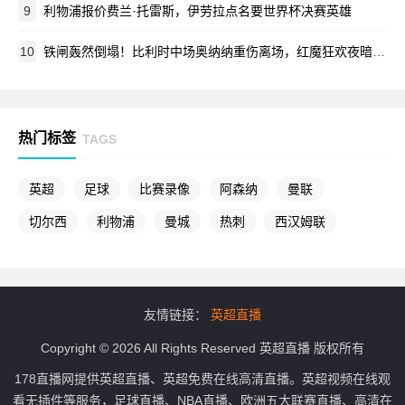
9
利物浦报价费兰·托雷斯，伊劳拉点名要世界杯决赛英雄
10
铁闸轰然倒塌！比利时中场奥纳纳重伤离场，红魔狂欢夜暗藏悲情
热门标签
TAGS
英超
足球
比赛录像
阿森纳
曼联
切尔西
利物浦
曼城
热刺
西汉姆联
友情链接：
英超直播
Copyright © 2026 All Rights Reserved 英超直播 版权所有
178直播网提供英超直播、英超免费在线高清直播。英超视频在线观
看无插件等服务，足球直播、NBA直播、欧洲五大联赛直播、高清在