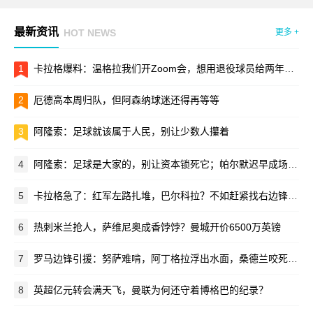
最新资讯
HOT NEWS
更多 +
1
卡拉格爆料：温格拉我们开Zoom会，想用退役球员给两年一届世界杯站台
2
厄德高本周归队，但阿森纳球迷还得再等等
3
阿隆索：足球就该属于人民，别让少数人攥着
4
阿隆索：足球是大家的，别让资本锁死它；帕尔默迟早成场上领袖
5
卡拉格急了：红军左路扎堆，巴尔科拉？不如赶紧找右边锋接班萨拉赫！
6
热刺米兰抢人，萨维尼奥成香饽饽？曼城开价6500万英镑
7
罗马边锋引援：努萨难啃，阿丁格拉浮出水面，桑德兰咬死3500万
8
英超亿元转会满天飞，曼联为何还守着博格巴的纪录？