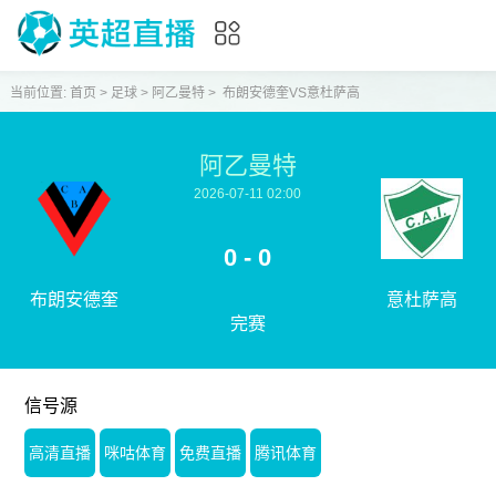
当前位置:
首页
>
足球
>
阿乙曼特
>
布朗安德奎VS意杜萨高
阿乙曼特
2026-07-11 02:00
0 - 0
布朗安德奎
意杜萨高
完赛
信号源
高清直播
咪咕体育
免费直播
腾讯体育