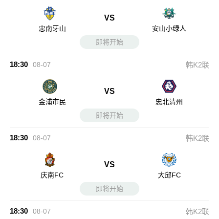
VS
忠南牙山
安山小绿人
即将开始
18:30
08-07
韩K2联
VS
金浦市民
忠北清州
即将开始
18:30
08-07
韩K2联
VS
庆南FC
大邱FC
即将开始
18:30
08-07
韩K2联