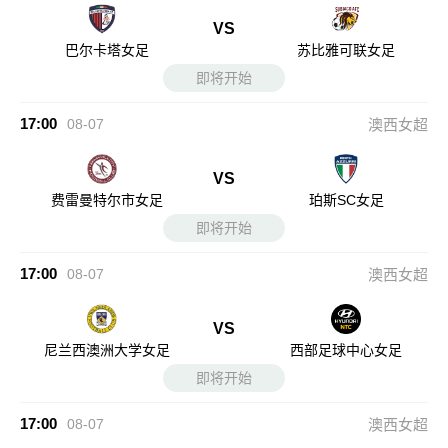
VS
巴尔卡塔女足
苏比雅可联女足
即将开始
17:00
08-07
澳西女超
VS
费雷曼特尔市女足
珀斯SC女足
即将开始
17:00
08-07
澳西女超
VS
尼兰西澳洲大学女足
西部足球中心女足
即将开始
17:00
08-07
澳西女超