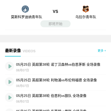
VS
莫斯科罗迪纳青年队
乌拉尔青年队
即将开始
最新录像
VIDEOS
更多 +
05月25日 英超第38轮 诺丁汉森林vs伯恩茅斯 全场录像
08月07日
05月25日 英超第38轮 利物浦vs布伦特福德 全场录像
08月07日
05月25日 英超第38轮 伯恩利vs狼队 全场录像
08月07日