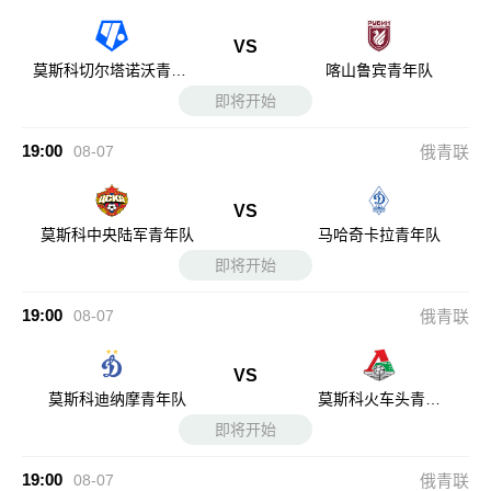
VS
莫斯科切尔塔诺沃青年
喀山鲁宾青年队
队
即将开始
19:00
08-07
俄青联
VS
莫斯科中央陆军青年队
马哈奇卡拉青年队
即将开始
19:00
08-07
俄青联
VS
莫斯科迪纳摩青年队
莫斯科火车头青年
队
即将开始
19:00
08-07
俄青联