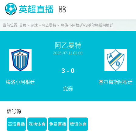
当前位置:
首页
>
足球
>
阿乙曼特
>
梅洛小阿根廷VS基尔梅斯阿根廷
阿乙曼特
2026-07-11 02:00
3 - 0
梅洛小阿根廷
基尔梅斯阿根廷
完赛
信号源
高清直播
咪咕体育
免费直播
腾讯体育