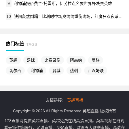
9
利物浦报价费兰·托雷斯，伊劳拉点名要世界杯决赛英雄
10
铁闸轰然倒塌！比利时中场奥纳纳重伤离场，红魔狂欢夜暗藏悲情
热门标签
TAGS
英超
足球
比赛录像
阿森纳
曼联
切尔西
利物浦
曼城
热刺
西汉姆联
友情链接：
英超直播
Copyright © 2026 All Rights Reserved 英超直播 版权所有
178直播网提供英超直播、英超免费在线高清直播。英超视频在线观
看无插件等服务，足球直播、NBA直播、欧洲五大联赛直播、高清在