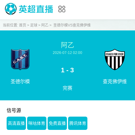
当前位置:
首页
>
足球
>
阿乙
>
圣德尔模VS查克佛伊维
阿乙
2026-07-12 02:00
1 - 3
圣德尔模
查克佛伊维
完赛
信号源
高清直播
咪咕体育
免费直播
腾讯体育