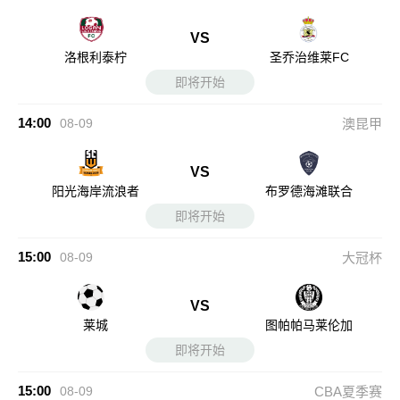
VS
洛根利泰柠
圣乔治维莱FC
即将开始
14:00
08-09
澳昆甲
VS
阳光海岸流浪者
布罗德海滩联合
即将开始
15:00
08-09
大冠杯
VS
莱城
图帕帕马莱伦加
即将开始
15:00
08-09
CBA夏季赛