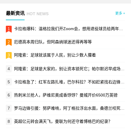
最新资讯
HOT NEWS
更多 +
1
卡拉格爆料：温格拉我们开Zoom会，想用退役球员给两年一届世界杯站台
2
厄德高本周归队，但阿森纳球迷还得再等等
3
阿隆索：足球就该属于人民，别让少数人攥着
4
阿隆索：足球是大家的，别让资本锁死它；帕尔默迟早成场上领袖
5
卡拉格急了：红军左路扎堆，巴尔科拉？不如赶紧找右边锋接班萨拉赫！
6
热刺米兰抢人，萨维尼奥成香饽饽？曼城开价6500万英镑
7
罗马边锋引援：努萨难啃，阿丁格拉浮出水面，桑德兰咬死3500万
8
英超亿元转会满天飞，曼联为何还守着博格巴的纪录？