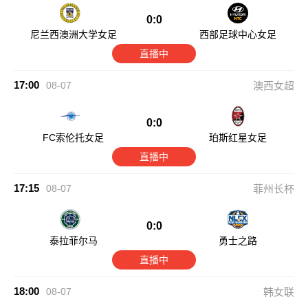
0:0
尼兰西澳洲大学女足
西部足球中心女足
直播中
17:00
08-07
澳西女超
0:0
FC索伦托女足
珀斯红星女足
直播中
17:15
08-07
菲州长杯
0:0
泰拉菲尔马
勇士之路
直播中
18:00
08-07
韩女联