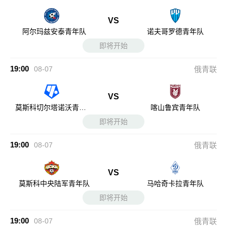
VS
阿尔玛兹安泰青年队
诺夫哥罗德青年队
即将开始
19:00
08-07
俄青联
VS
莫斯科切尔塔诺沃青年
喀山鲁宾青年队
队
即将开始
19:00
08-07
俄青联
VS
莫斯科中央陆军青年队
马哈奇卡拉青年队
即将开始
19:00
08-07
俄青联