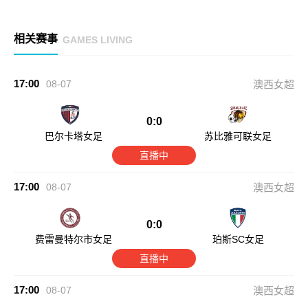
相关赛事
GAMES LIVING
17:00
08-07
澳西女超
0:0
巴尔卡塔女足
苏比雅可联女足
直播中
17:00
08-07
澳西女超
0:0
费雷曼特尔市女足
珀斯SC女足
直播中
17:00
08-07
澳西女超