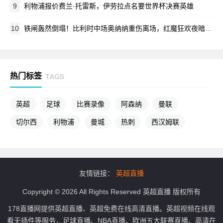
9
利物浦报价费兰·托雷斯，伊劳拉点名要世界杯决赛英雄
10
铁闸轰然倒塌！比利时中场奥纳纳重伤离场，红魔狂欢夜暗藏悲情
热门标签
TAGS
英超
足球
比赛录像
阿森纳
曼联
切尔西
利物浦
曼城
热刺
西汉姆联
友情链接：
英超直播
Copyright © 2026 All Rights Reserved 英超直播 版权所有
178直播网提供英超直播、英超免费在线高清直播。英超视频在线观
看无插件等服务，足球直播、NBA直播、欧洲五大联赛直播、高清在