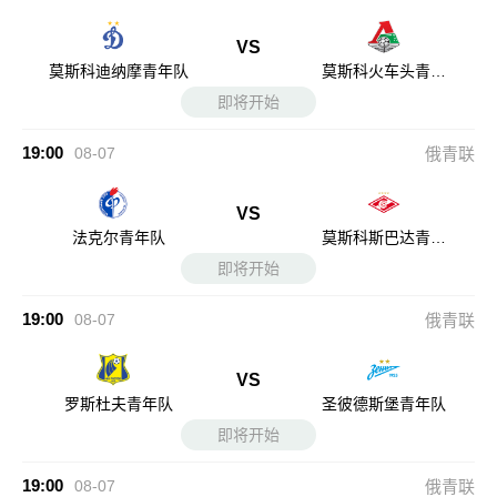
VS
莫斯科迪纳摩青年队
莫斯科火车头青年
队
即将开始
19:00
08-07
俄青联
VS
法克尔青年队
莫斯科斯巴达青年
队
即将开始
19:00
08-07
俄青联
VS
罗斯杜夫青年队
圣彼德斯堡青年队
即将开始
19:00
08-07
俄青联