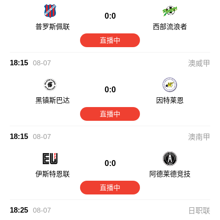
0:0
普罗斯佩联
西部流浪者
直播中
18:15
08-07
澳威甲
0:0
黑镇斯巴达
因特莱恩
直播中
18:15
08-07
澳南甲
0:0
伊斯特恩联
阿德莱德竞技
直播中
18:25
08-07
日职联