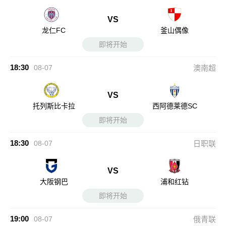
VS
龙仁FC
釜山偶像
即将开始
18:30
08-07
澳南超
VS
托列斯比卡拉
西阿德莱德SC
即将开始
18:30
08-07
日职联
VS
大阪钢巴
浦和红钻
即将开始
19:00
08-07
俄青联