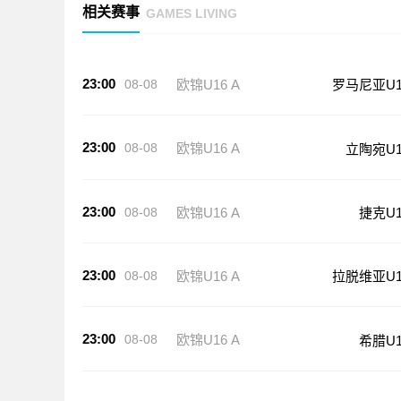
相关赛事
GAMES LIVING
23:00
08-08
欧锦U16 A
罗马尼亚U1
23:00
08-08
欧锦U16 A
立陶宛U1
23:00
08-08
欧锦U16 A
捷克U1
23:00
08-08
欧锦U16 A
拉脱维亚U1
23:00
08-08
欧锦U16 A
希腊U1