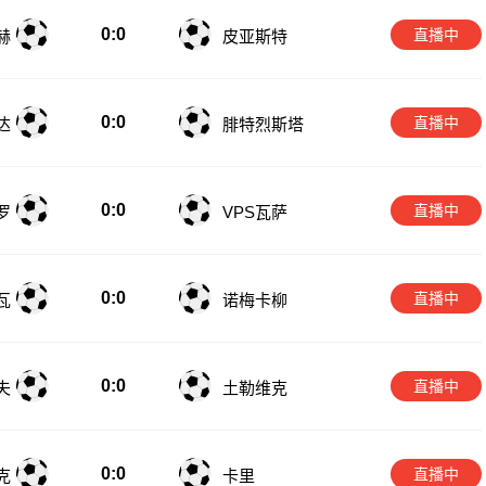
0:0
直播中
赫
皮亚斯特
0:0
直播中
达
腓特烈斯塔
0:0
直播中
罗
VPS瓦萨
0:0
直播中
瓦
诺梅卡柳
0:0
直播中
夫
土勒维克
0:0
直播中
克
卡里