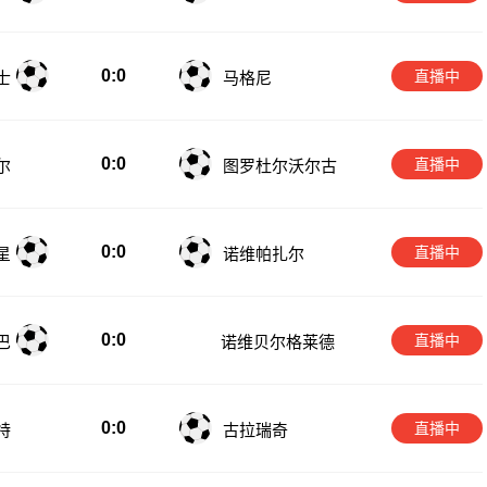
0:0
直播中
士
马格尼
0:0
直播中
尔
图罗杜尔沃尔古
0:0
直播中
星
诺维帕扎尔
0:0
直播中
巴
诺维贝尔格莱德
0:0
直播中
特
古拉瑞奇