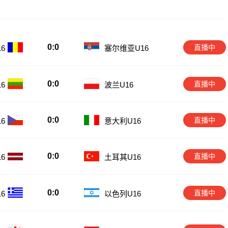
0:0
直播中
6
塞尔维亚U16
0:0
直播中
6
波兰U16
0:0
直播中
6
意大利U16
0:0
直播中
6
土耳其U16
0:0
直播中
6
以色列U16