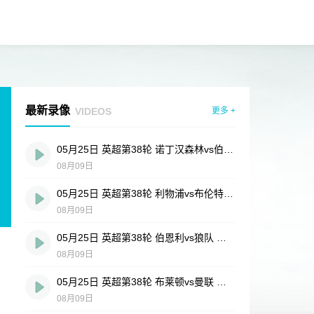
最新录像
VIDEOS
更多 +
05月25日 英超第38轮 诺丁汉森林vs伯恩茅斯 全场录像
08月09日
05月25日 英超第38轮 利物浦vs布伦特福德 全场录像
08月09日
05月25日 英超第38轮 伯恩利vs狼队 全场录像
08月09日
05月25日 英超第38轮 布莱顿vs曼联 全场录像
08月09日