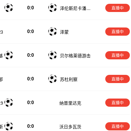
0:0
直播中
泽伦斯尼卡潘切
沃
0:0
直播中
3
泽蒙
0:0
直播中
基
贝尔格莱德游击
0:0
直播中
那
苏杜利察
0:0
直播中
9
纳普里达克
0:0
直播中
斯
沃日多瓦茨