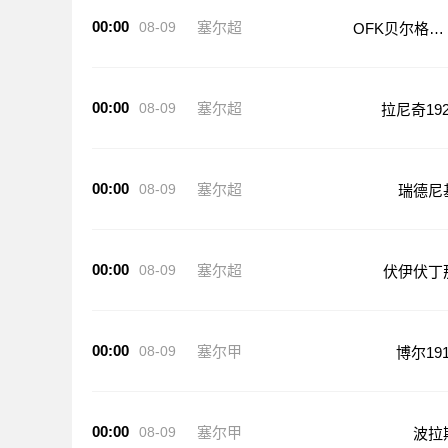
00:00
08-09
塞尔超
OFK贝尔格莱
德
00:00
08-09
塞尔超
拉尼奇192
00:00
08-09
塞尔超
瑞德尼
00:00
08-09
塞尔超
伏伊伏丁
00:00
08-09
塞尔甲
博尔191
00:00
08-09
塞尔甲
波拉