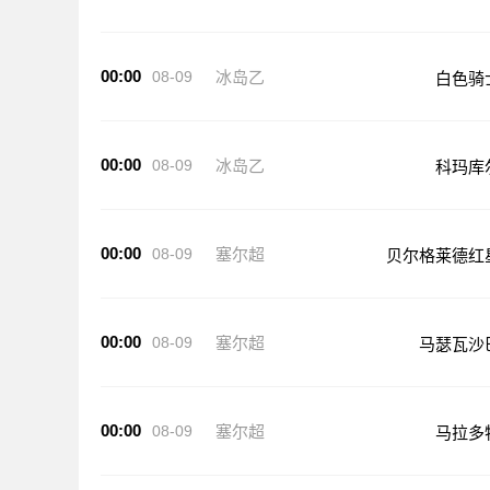
00:00
08-09
冰岛乙
白色骑
00:00
08-09
冰岛乙
科玛库
00:00
08-09
塞尔超
贝尔格莱德红
00:00
08-09
塞尔超
马瑟瓦沙
00:00
08-09
塞尔超
马拉多